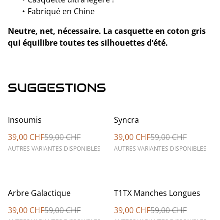
Fabriqué en Chine
Neutre, net, nécessaire. La casquette en coton gris
qui équilibre toutes tes silhouettes d’été.
SUGGESTIONS
%
%
Insoumis
Syncra
39,00 CHF
59,00 CHF
39,00 CHF
59,00 CHF
AUTRES VARIANTES DISPONIBLES
AUTRES VARIANTES DISPONIBLES
%
%
Arbre Galactique
T1TX Manches Longues
39,00 CHF
59,00 CHF
39,00 CHF
59,00 CHF