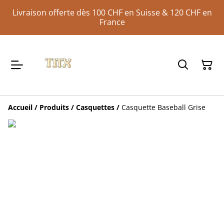
Livraison offerte dès 100 CHF en Suisse & 120 CHF en
France
Accueil
/
Produits
/
Casquettes
/
Casquette Baseball Grise