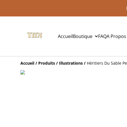
Accueil
Boutique
FAQ
A Propos
Accueil
/
Produits
/
Illustrations
/
Héritiers Du Sable P