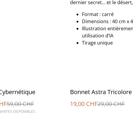
dernier secret… et le désert
Format : carré
Dimensions : 40 cm x 
Illustration entièreme
utilisation d’IA
Tirage unique
%
Cybernétique
Bonnet Astra Tricolore
CHF
59,00 CHF
19,00 CHF
29,00 CHF
IANTES DISPONIBLES