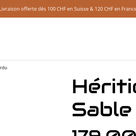
Livraison offerte dès 100 CHF en Suisse & 120 CHF en Franc
erdu
Hérit
Sable