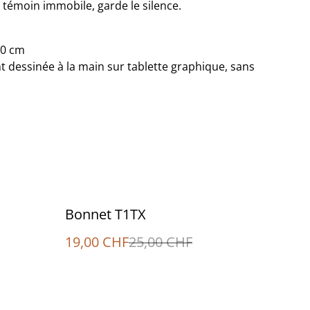
, témoin immobile, garde le silence.
40 cm
nt dessinée à la main sur tablette graphique, sans
%
Bonnet T1TX
19,00 CHF
25,00 CHF