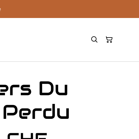
e
iers Du
 Perdu