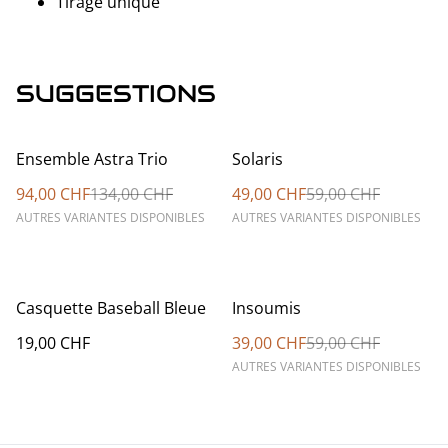
Tirage unique
SUGGESTIONS
%
%
Ensemble Astra Trio
Solaris
94,00 CHF
134,00 CHF
49,00 CHF
59,00 CHF
AUTRES VARIANTES DISPONIBLES
AUTRES VARIANTES DISPONIBLES
%
Casquette Baseball Bleue
Insoumis
19,00 CHF
39,00 CHF
59,00 CHF
AUTRES VARIANTES DISPONIBLES