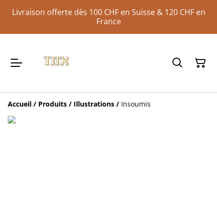
Livraison offerte dès 100 CHF en Suisse & 120 CHF en
France
Accueil
/
Produits
/
Illustrations
/
Insoumis