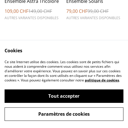
Ensemble Astra Tricolore
Ensemble Solaris
109,00 CHF
149,00 CHF
79,00 CHF
99,00 CHF
AUTRES VARIANTES DISPONIBLES
AUTRES VARIANTES DISPONIBLES
Cookies
Ce site Internet utilise des cookies. Les cookies sont de petits fichiers qui
Besoin de
Politique de cookies
nous aident à comprendre comment vous utilisez nos services afin
Renseignements
d'améliorer votre expérience. Vous pouvez en savoir plus sur ces cookies
Politique de
Termes et Conditions
et contrôler la façon dont ils sont utilisés en cliquant sur « Paramètres des
Confidentialité
cookies ». Vous pouvez également consulter notre
politique de cookies
.
Tout accepter
Paramètres de cookies
©
2026
T1TX