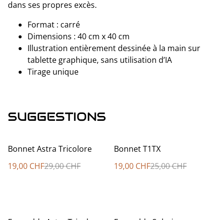
dans ses propres excès.
Format : carré
Dimensions : 40 cm x 40 cm
Illustration entièrement dessinée à la main sur
tablette graphique, sans utilisation d’IA
Tirage unique
SUGGESTIONS
%
%
Bonnet Astra Tricolore
Bonnet T1TX
19,00 CHF
29,00 CHF
19,00 CHF
25,00 CHF
%
%