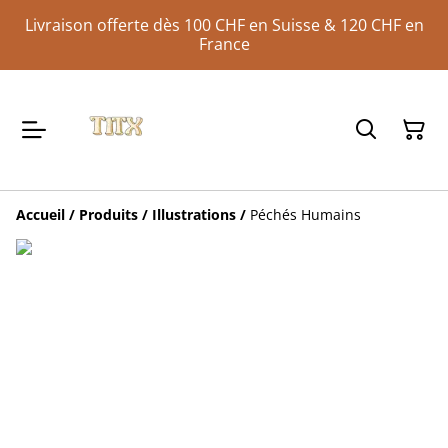
Livraison offerte dès 100 CHF en Suisse & 120 CHF en
France
Accueil
/
Produits
/
Illustrations
/
Péchés Humains