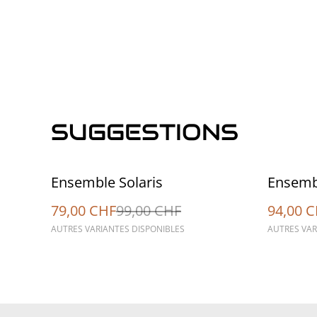
SUGGESTIONS
%
%
Ensemble Solaris
Ensembl
79,00 CHF
99,00 CHF
94,00 
AUTRES VARIANTES DISPONIBLES
AUTRES VAR