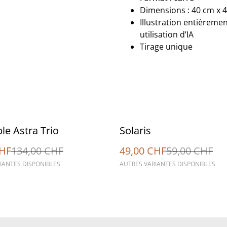
Dimensions : 40 cm x 
Illustration entièreme
utilisation d’IA
Tirage unique
%
e Astra Trio
Solaris
CHF
134,00 CHF
49,00 CHF
59,00 CHF
IANTES DISPONIBLES
AUTRES VARIANTES DISPONIBLES