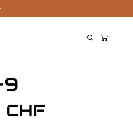
e
-9
0 CHF